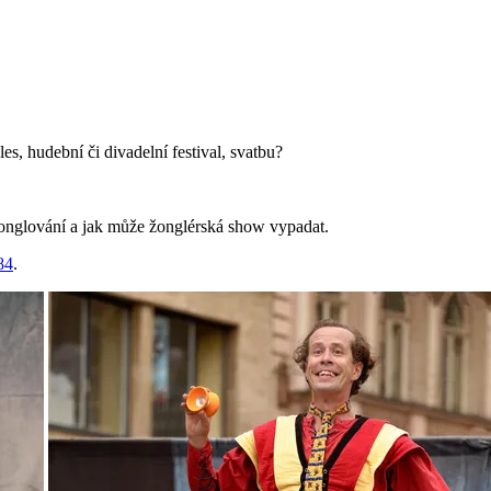
es, hudební či divadelní festival, svatbu?
žonglování a jak může žonglérská show vypadat.
84
.