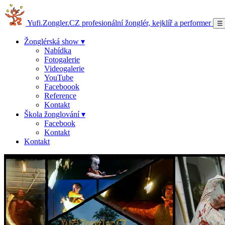
Yufi.Zongler.CZ
profesionální žonglér, kejklíř a performer
☰
Žonglérská show ▾
Nabídka
Fotogalerie
Videogalerie
YouTube
Faceboook
Reference
Kontakt
Škola žonglování ▾
Facebook
Kontakt
Kontakt