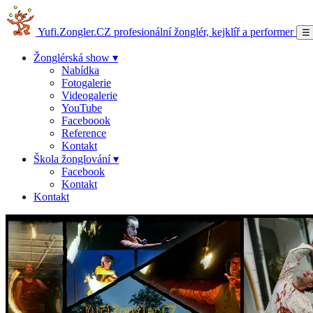
Yufi.Zongler.CZ
profesionální žonglér, kejklíř a performer
☰
Žonglérská show ▾
Nabídka
Fotogalerie
Videogalerie
YouTube
Faceboook
Reference
Kontakt
Škola žonglování ▾
Facebook
Kontakt
Kontakt