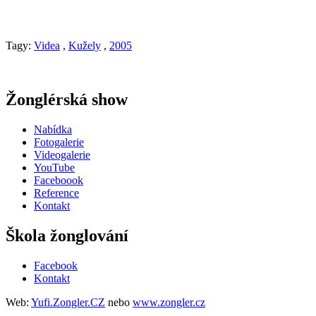
Tagy:
Videa
,
Kužely
,
2005
Žonglérská show
Nabídka
Fotogalerie
Videogalerie
YouTube
Faceboook
Reference
Kontakt
Škola žonglování
Facebook
Kontakt
Web:
Yufi.Zongler.CZ
nebo
www.zongler.cz