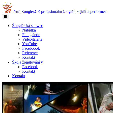
Yufi.Zongler.CZ
profesionální žonglér, kejklíř a performer
☰
Žonglérská show ▾
Nabídka
Fotogalerie
Videogalerie
YouTube
Faceboook
Reference
Kontakt
Škola žonglování ▾
Facebook
Kontakt
Kontakt