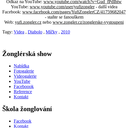
Odkaz na YouTube:
www.youtube.com/watch?v=Gud_fPdIhtw
YouTube:
www.youtube.com/user/yufizongler
- další videa
Facebook:
www.facebook.com/pages/YufiZonglerCZ/41759682047
- staňte se fanouškem
Web:
yufi.zongler.cz
nebo
www.zongler.cz/zonglerske-vystoupeni
Tagy:
Videa
,
Diabolo
,
Míčky
,
2010
Žonglérská show
Nabídka
Fotogalerie
Videogalerie
YouTube
Faceboook
Reference
Kontakt
Škola žonglování
Facebook
Kontakt