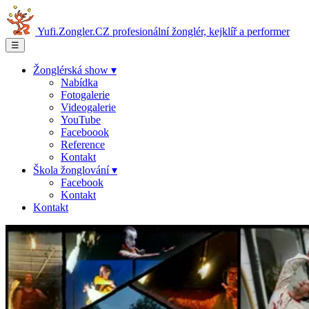
Yufi.Zongler.CZ
profesionální žonglér, kejklíř a performer
☰
Žonglérská show ▾
Nabídka
Fotogalerie
Videogalerie
YouTube
Faceboook
Reference
Kontakt
Škola žonglování ▾
Facebook
Kontakt
Kontakt