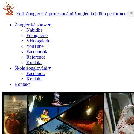
Yufi.Zongler.CZ
profesionální žonglér, kejklíř a performer
☰
Žonglérská show ▾
Nabídka
Fotogalerie
Videogalerie
YouTube
Faceboook
Reference
Kontakt
Škola žonglování ▾
Facebook
Kontakt
Kontakt