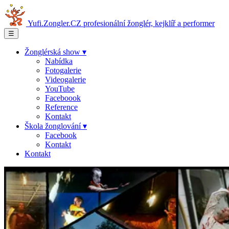
Yufi.Zongler.CZ
profesionální žonglér, kejklíř a performer
☰
Žonglérská show ▾
Nabídka
Fotogalerie
Videogalerie
YouTube
Faceboook
Reference
Kontakt
Škola žonglování ▾
Facebook
Kontakt
Kontakt