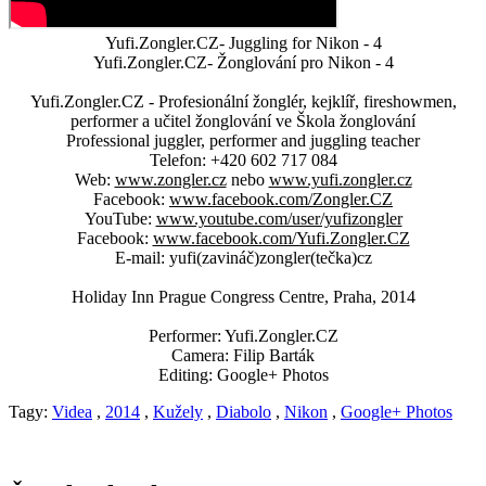
Yufi.Zongler.CZ- Juggling for Nikon - 4
Yufi.Zongler.CZ- Žonglování pro Nikon - 4
Yufi.Zongler.CZ - Profesionální žonglér, kejklíř, fireshowmen,
performer a učitel žonglování ve Škola žonglování
Professional juggler, performer and juggling teacher
Telefon: +420 602 717 084
Web:
www.zongler.cz
nebo
www.yufi.zongler.cz
Facebook:
www.facebook.com/Zongler.CZ
YouTube:
www.youtube.com/user/yufizongler
Facebook:
www.facebook.com/Yufi.Zongler.CZ
E-mail: yufi(zavináč)zongler(tečka)cz
Holiday Inn Prague Congress Centre, Praha, 2014
Performer: Yufi.Zongler.CZ
Camera: Filip Barták
Editing: Google+ Photos
Tagy:
Videa
,
2014
,
Kužely
,
Diabolo
,
Nikon
,
Google+ Photos